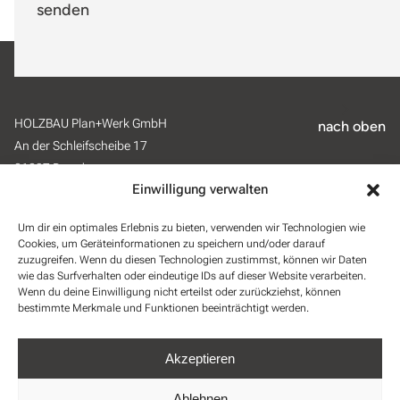
senden
HOLZBAU Plan+Werk GmbH
nach oben
An der Schleifscheibe 17
01237 Dresden
Einwilligung verwalten
info@holzbauplanwerk.de
Um dir ein optimales Erlebnis zu bieten, verwenden wir Technologien wie
0351-26540800
Cookies, um Geräteinformationen zu speichern und/oder darauf
zuzugreifen. Wenn du diesen Technologien zustimmst, können wir Daten
wie das Surfverhalten oder eindeutige IDs auf dieser Website verarbeiten.
Wenn du deine Einwilligung nicht erteilst oder zurückziehst, können
bestimmte Merkmale und Funktionen beeinträchtigt werden.
Akzeptieren
Impressum
Datenschutz
Barrierefreiheit
Cookies
Ablehnen